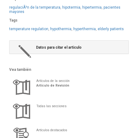
regulaciÃ³n de la temperatura
,
hipotermia
,
hipertermia
,
pacientes
mayores
Tags
temperature regulation
,
hypothermia
,
hyperthermia
,
elderly patients
Datos para citar el articulo
Vea también
Artículos de la sección
Artículo de Revisión
Todas las secciones
Artículos destacados