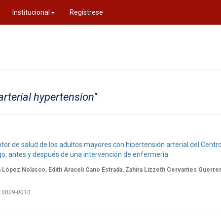
Institucional
Regístrese
arterial hypertension
"
motor de salud de los adultos mayores con hipertensión arterial del Centr
lgo, antes y después de una intervención de enfermería
 López Nolasco, Edith Araceli Cano Estrada, Zahira Lizzeth Cervantes Guerre
1):0009-0010