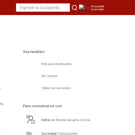
Busqueda
avanzada
Vea también
Artículos destacados
Ver archivo
o
Todas las secciones
ro,
Para comunicarse con
Editor
de
Revista Geriatría Clí­nica
Sociedad
Publicaciones