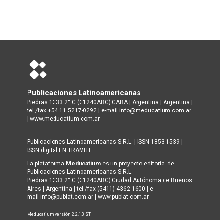
Publicaciones Latinoamericanas
Piedras 1333 2° C (C1240ABC) CABA | Argentina | Argentina |
tel./fax +54 11 5217-0292 | e-mail info@meducatium.com.ar
|
www.meducatium.com.ar
Publicaciones Latinoamericanas S.R.L. | ISSN 1853-1539 |
ISSN digital EN TRAMITE
La plataforma
Meducatium
es un proyecto editorial de
Publicaciones Latinoamericanas S.R.L.
Piedras 1333 2° C (C1240ABC) Ciudad Autónoma de Buenos
Aires | Argentina | tel./fax (5411) 4362-1600 | e-
mail info@publat.com.ar |
www.publat.com.ar
Meducatium versión 2.2.1.3 ST