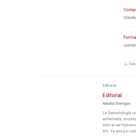
Compar
Clawdi
Formac
Leonard
Desc
Editorial
Editorial
Natalia Soengas
La Gerontología co
enfermería, sociol
solo al ser humano 
etc. Ya sea por cur