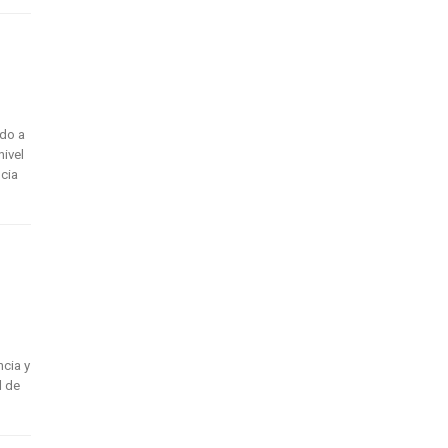
ido a
nivel
ncia
cia y
l de