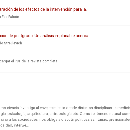
ación de los efectos de la intervención para la...
a Feo Falcón
ión de postgrado. Un análisis implacable acerca...
o Strejilevich
argar el PDF de la revista completa
mo ciencia investiga al envejecimiento desde distintas disciplinas: la medici
ogía, psicología, arquitectura, antropología etc. Como fenómeno natural co
sino a las sociedades, nos obliga a discutir políticas sanitarias, previsionale
iosidad, inter&e...