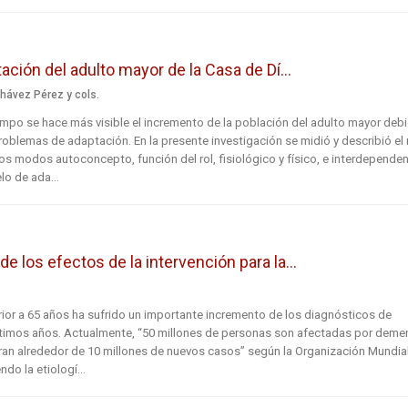
ación del adulto mayor de la Casa de Dí...
hávez Pérez y cols.
empo se hace más visible el incremento de la población del adulto mayor deb
roblemas de adaptación. En la presente investigación se midió y describió el 
os modos autoconcepto, función del rol, fisiológico y físico, e interdepende
o de ada...
 los efectos de la intervención para la...
ior a 65 años ha sufrido un importante incremento de los diagnósticos de
ltimos años. Actualmente, “50 millones de personas son afectadas por demen
ran alrededor de 10 millones de nuevos casos” según la Organización Mundia
ndo la etiologí...