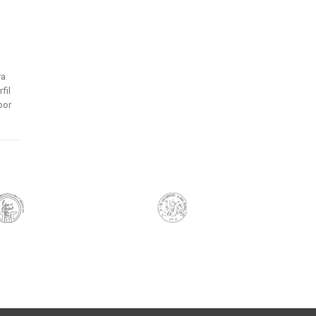
ra
fil
por