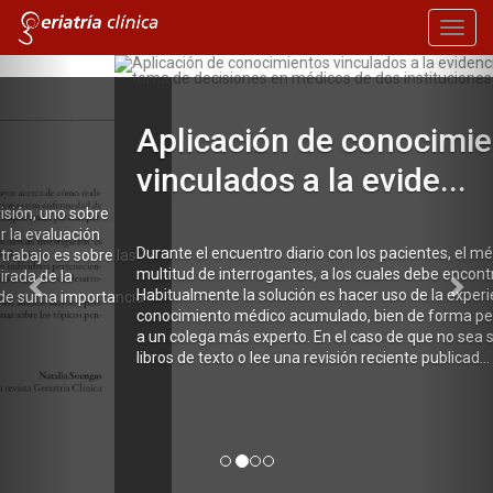
Toggl
navig
Previous
Nex
Aplicación de conocimientos
vinculados a la evide...
Durante el encuentro diario con los pacientes, el médico se enfrenta
multitud de interrogantes, a los cuales debe encontrar repuesta.
Habitualmente la solución es hacer uso de la experiencia y del
conocimiento médico acumulado, bien de forma personal o consult
a un colega más experto. En el caso de que no sea suficiente, se rem
libros de texto o lee una revisión reciente publicad...